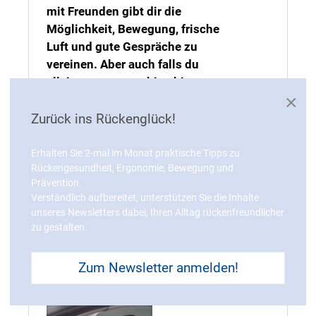
mit Freunden gibt dir die
Möglichkeit, Bewegung, frische
Luft und gute Gespräche zu
vereinen. Aber auch falls du
alleine
unterwegs
bist, bietet
×
sich die ideale Möglichkeit, um
die Seele baumeln zu lassen
Zurück ins Rückenglück!
und die Ruhe zu genießen.
Nicht nur unserem psychischen
Erhalten Sie 2-mal im Monat praktische Tipps zu
Rückengesundheit, Ergonomie, Bewegung und
Wohlbefinden kann
Prävention.
Spazierengehen so richtig
Verständlich aufbereitet, unterstützen Sie die Inhalte
guttun, sondern auch unserer
unseres Newsletters dabei, Ihren Alltag rückenfreundlicher
physischen Gesundheit.
zu gestalten.
Weiterlesen...
Zum Newsletter anmelden!