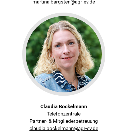
martina.bargsten@agr-ev.de
Claudia Bockelmann
Telefonzentrale
Partner- & Mitgliederbetreuung
claudia.bockelmann@agr-ev.de