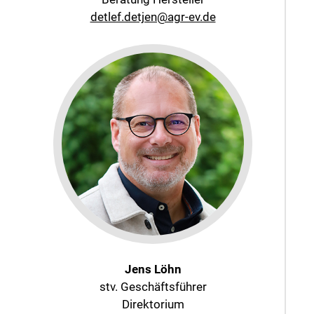
detlef.detjen@agr-ev.de
Jens Löhn
stv. Geschäftsführer
Direktorium