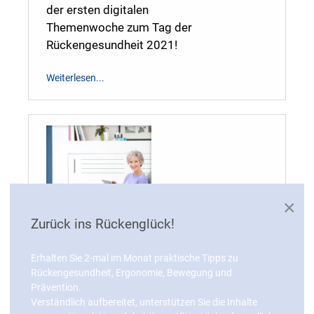
der ersten digitalen
Themenwoche zum Tag der
Rückengesundheit 2021!
Weiterlesen...
×
Zurück ins Rückenglück!
FIT@HOME
Erhalten Sie 2-mal im Monat praktische Tipps zu
Rückengesundheit, Ergonomie, Bewegung und
Prävention.
Mittwoch, 24. Februar 2021 14:27
Verständlich aufbereitet, unterstützen Sie die Inhalte