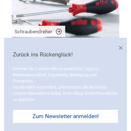
Schraubendreher
×
Zurück ins Rückenglück!
Erhalten Sie 2-mal im Monat praktische Tipps zu
Rückengesundheit, Ergonomie, Bewegung und
Prävention.
Verständlich aufbereitet, unterstützen Sie die Inhalte
unseres Newsletters dabei, Ihren Alltag rückenfreundlicher
zu gestalten.
Schraubendreher elektrisch
Zum Newsletter anmelden!