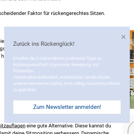
scheidender Faktor für rückengerechtes Sitzen.
×
 sie animieren mit ihren mehrdimensional
Zurück ins Rückenglück!
ngswechseln. Dadurch wird die Rumpf- und
 hält, ständig bewegt und somit trainiert.
Erhalten Sie 2-mal im Monat praktische Tipps zu
Rückengesundheit, Ergonomie, Bewegung und
Prävention.
Verständlich aufbereitet, unterstützen Sie die Inhalte
unseres Newsletters dabei, Ihren Alltag rückenfreundlicher
zu gestalten.
Zum Newsletter anmelden!
itzauflagen
eine gute Alternative. Diese kannst du
 damit deine Sitzposition verbessern. Dynamische