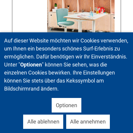
Auf dieser Website möchten wir Cookies verwenden,
um Ihnen ein besonders schönes Surf-Erlebnis zu
ermöglichen. Dafür benötigen wir Ihr Einverständnis.
Unter "
Optionen
" können Sie sehen, was die
TOPSTAR GmbH
einzelnen Cookies bewirken. Ihre Einstellungen
Augsburger Str. 29
können Sie stets über das Kekssymbol am
86863 Langenneufnach
Bildschirmrand ändern.
Tel. 08239/789 0
Fax. 08239/789 240
info@topstar.de
Optionen
www.topstar.de
Alle ablehnen
Alle annehmen