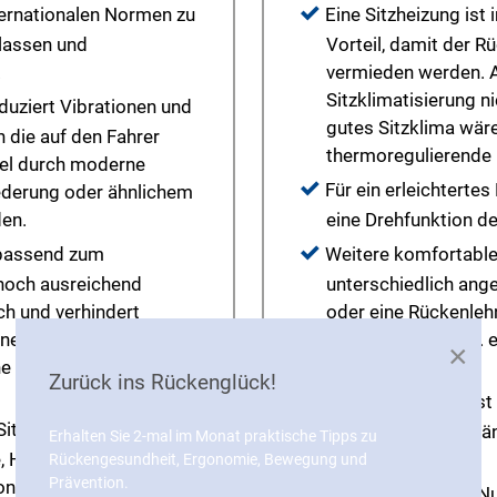
nternationalen Normen zu
Eine Sitzheizung ist
klassen und
Vorteil, damit der 
.
vermieden werden. A
Sitzklimatisierung ni
uziert Vibrationen und
gutes Sitzklima wär
die auf den Fahrer
thermoregulierende 
el durch moderne
Für ein erleichtertes
ederung oder ähnlichem
en.
eine Drehfunktion de
 passend zum
Weitere komfortable
nnoch ausreichend
unterschiedlich ange
h und verhindert
oder eine Rückenlehn
ne verstellbare
Rückenlehne), bzw. e
×
ne ausreichende Sicht
Rückenlehne).
Zurück ins Rückenglück!
Für Baggerfahrer ist
 Sitz umfangreiche
hilfreich, die unab
Erhalten Sie 2-mal im Monat praktische Tipps zu
e, Höhe und
werden kann.
Rückengesundheit, Ergonomie, Bewegung und
Prävention.
gonomische und
Gerade bei langer N