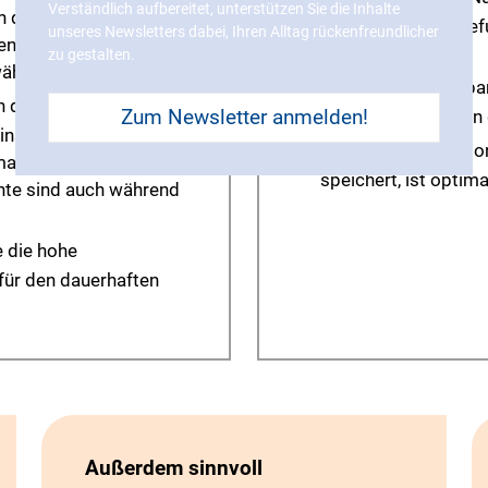
Verständlich aufbereitet, unterstützen Sie die Inhalte
h durch eine feste
kann eine Massagefu
unseres Newsletters dabei, Ihren Alltag rückenfreundlicher
hende Seitenführung
sorgen.
zu gestalten.
ährleistet.
Individuell einstell
die Sitzfläche, -tiefe
Zum Newsletter anmelden!
besseres Anpassen d
stellen, der Sitz passt
Eine Memoryfunktion,
manuell dem
speichert, ist optim
nte sind auch während
e die hohe
 für den dauerhaften
Außerdem sinnvoll