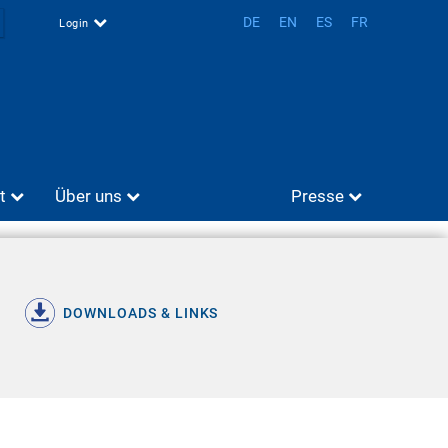
DE
EN
ES
FR
Login
t
Über uns
Presse
DOWNLOADS & LINKS