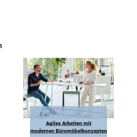
n
Agiles Arbeiten mit
modernen Büromöbelkonzepten