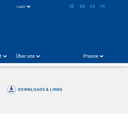
DE
EN
ES
FR
Login
t
Über uns
Presse
DOWNLOADS & LINKS