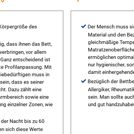
n Körpergröße des
Der Mensch muss sic
Material und den Bez
gleichmäßige Temper
ig, dass ihnen das Bett,
Matratzenoberfläche
verbringen, vor allem
ermöglichen optimale
 Ganz entscheidend ist
nur hygienischer, s
te Profilanpassung. Mit
damit einhergehend
iebedürftigen muss in
Bezüglich der Bettb
sein, dass es seiner
t. Dazu zählt eine
Allergiker, Rheumati
armbereich sowie eine
sein. Man sollte auc
ung einzelner Zonen, wie
und gut handzuhaben 
der Nacht bis zu 60
n sich diese Werte