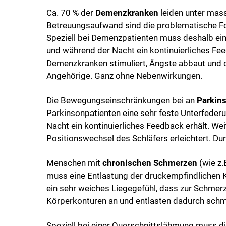
Ca. 70 % der
Demenzkranken
leiden unter mass
Betreuungsaufwand sind die problematische Fol
Speziell bei Demenzpatienten muss deshalb ein
und während der Nacht ein kontinuierliches Fe
Demenzkranken stimuliert, Ängste abbaut und da
Angehörige. Ganz ohne Nebenwirkungen.
Die Bewegungseinschränkungen bei an
Parkin
Parkinsonpatienten eine sehr feste Unterfeder
Nacht ein kontinuierliches Feedback erhält. We
Positionswechsel des Schläfers erleichtert. D
Menschen mit
chronischen Schmerzen
(wie z.
muss eine Entlastung der druckempfindlichen Kö
ein sehr weiches Liegegefühl, dass zur Schmer
Körperkonturen an und entlasten dadurch sch
Speziell bei einer Querschnittslähmung muss di