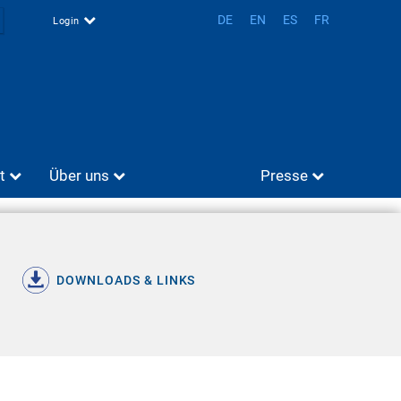
DE
EN
ES
FR
Login
t
Über uns
Presse
DOWNLOADS & LINKS