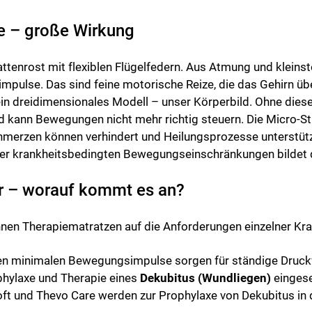
he – große Wirkung
 Lattenrost mit flexiblen Flügelfedern. Aus Atmung und kle
mpulse. Das sind feine motorische Reize, die das Gehirn ü
in dreidimensionales Modell – unser Körperbild. Ohne diese 
 kann Bewegungen nicht mehr richtig steuern. Die Micro-St
Schmerzen können verhindert und Heilungsprozesse unterstüt
er krankheitsbedingten Bewegungseinschränkungen bildet di
er – worauf kommt es an?
nnen Therapiematratzen auf die Anforderungen einzelner Kr
nden minimalen Bewegungsimpulse sorgen für ständige Druck
phylaxe und Therapie eines
Dekubitus (Wundliegen)
eingese
ft und Thevo Care werden zur Prophylaxe von Dekubitus in d