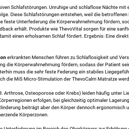
iven Schlafstörungen. Unruhige und schlaflose Nächte mit 
ge. Diese Schlafstörungen entstehen, weil die betroffenen
e feste Unterfederung die Körperwahrnehmung fördern, sod
edback erhält. Produkte wie ThevoVital sorgen für eine sa
mit einen erholsamen Schlaf fördert. Ergebnis: Eine direkt
son
erkrankten Menschen führen zu Schlaflosigkeit und Ver
ung die Körperwahrnehmung fördern, sodass der Patient se
iterhin muss die sehr feste Federung ein stabiles Liegegefüh
urch die MiS Micro-Stimulation der ThevoCalm Matratze wer
B. Arthrose, Osteoporose oder Krebs) leiden häufig unter L
rperregionen erfolgen, bei gleichzeitig optimaler Lagerung
zlinderung beiträgt aber den Körper dennoch ergonomisch un
merzende Körperzonen.
e Unterfederung im Bereich des Oberkörpers zur Erhöhung de