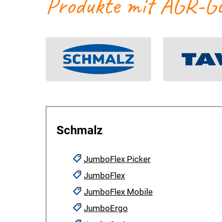
Produkte mit AGR-Güt
Schmalz
JumboFlex Picker
JumboFlex
JumboFlex Mobile
JumboErgo