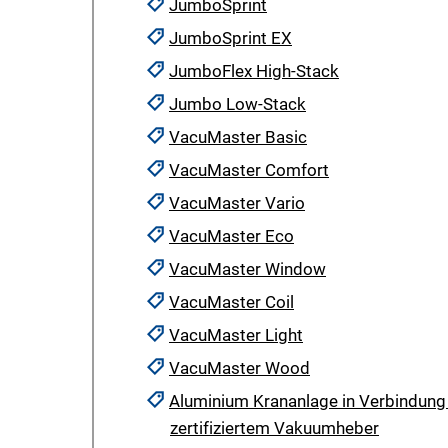
JumboSprint
JumboSprint EX
JumboFlex High-Stack
Jumbo Low-Stack
VacuMaster Basic
VacuMaster Comfort
VacuMaster Vario
VacuMaster Eco
VacuMaster Window
VacuMaster Coil
VacuMaster Light
VacuMaster Wood
Aluminium Krananlage in Verbindung
zertifiziertem Vakuumheber