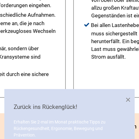
von oben oder seitli
forderungen eingehen.
allzu großen Krafta
rschiedliche Aufnahmen.
Gegenständen ist ein
eme an, die je nach
Bei allen Lastenheb
 werkzeugloses Wechseln
muss sichergestellt s
herunterfällt. Ein b
när, sondern über
Last muss gewährlei
Kransysteme sind
Strom ausfällt.
eit durch eine sichere
×
Zurück ins Rückenglück!
Erhalten Sie 2-mal im Monat praktische Tipps zu
Mindestanforderungen
Rückengesundheit, Ergonomie, Bewegung und
Prävention.