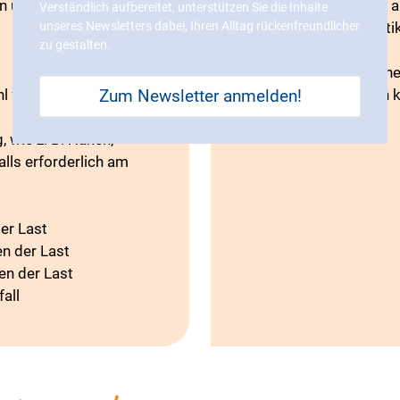
en und Gewichte
Werkstücke müssen auf
Verständlich aufbereitet, unterstützen Sie die Inhalte
unseres Newsletters dabei, Ihren Alltag rückenfreundlicher
horizontalen und ver
zu gestalten.
können
t
Ein mobiler Vakuumhe
l für Links und
transportiert werden 
Zum Newsletter anmelden!
, wie z. B. Haken,
ls erforderlich am
er Last
en der Last
en der Last
fall