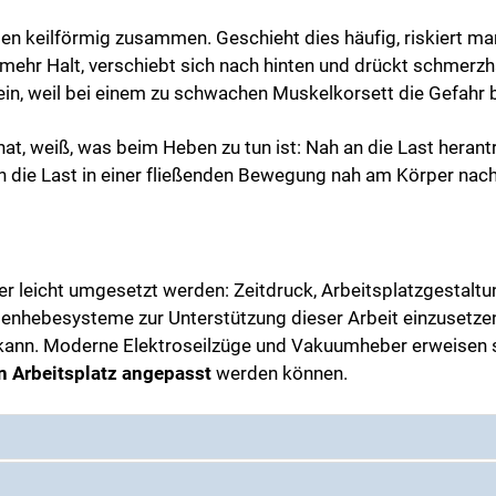
n keilförmig zusammen. Geschieht dies häufig, riskiert man
 mehr Halt, verschiebt sich nach hinten und drückt schmerz
in, weil bei einem zu schwachen Muskelkorsett die Gefahr be
at, weiß, was beim Heben zu tun ist: Nah an die Last herantr
n die Last in einer fließenden Bewegung nah am Körper nac
mer leicht umgesetzt werden: Zeitdruck, Arbeitsplatzgestal
enhebesysteme zur Unterstützung dieser Arbeit einzusetzen
 kann. Moderne Elektroseilzüge und Vakuumheber erweisen sic
n Arbeitsplatz angepasst
werden können.