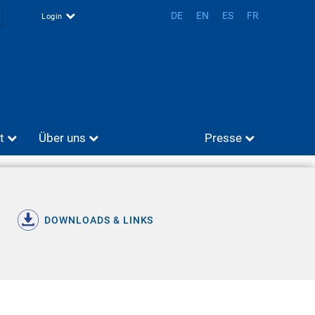
DE
EN
ES
FR
Login
t
Über uns
Presse
DOWNLOADS & LINKS