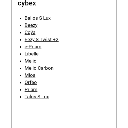
cybex
Balios S Lux
Beezy
Coÿa
Eezy S Twist +2
e-Priam
Libelle
Melio
Melio Carbon
Mios
Orfeo
Priam
Talos S Lux