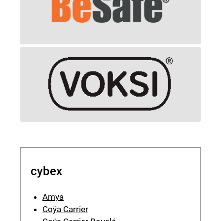
cybex
Amya
Coÿa Carrier