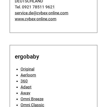
DEUTSCHLAND
Tel. 0921 78511 9621
service.de@cybex-online.com
www.cybex-online.com
ergobaby
Original
Aerloom
360
Adapt
Away
Omni Breeze
Omni Classic