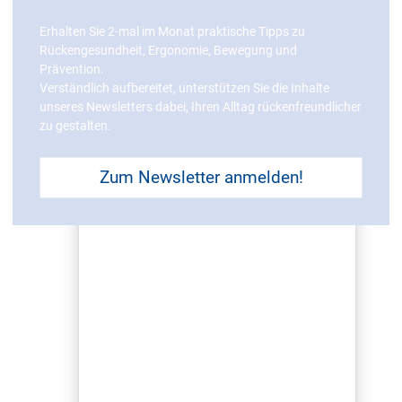
KONTAKT &
Erhalten Sie 2-mal im Monat praktische Tipps zu
Öffnungzeiten
Rückengesundheit, Ergonomie, Bewegung und
Prävention.
(Link)
Verständlich aufbereitet, unterstützen Sie die Inhalte
unseres Newsletters dabei, Ihren Alltag rückenfreundlicher
zu gestalten.
Spenglerallee 5
04442 Zwenkau
Zum Newsletter anmelden!
Deutschland