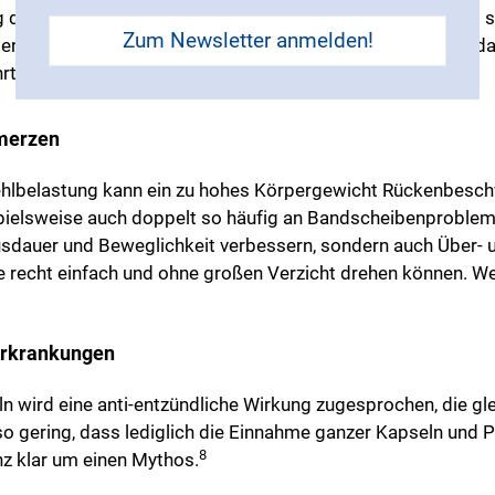
g der Wachstumsprozesse hervorrufen. Vitamin K beteiligt s
Zum Newsletter anmelden!
gengerüst der Knochen gebildet wird und Vitamin C bildet d
5
rt wird.
hmerzen
ehlbelastung kann ein zu hohes Körpergewicht Rückenbesc
spielsweise auch doppelt so häufig an Bandscheibenproble
Ausdauer und Beweglichkeit verbessern, sondern auch Über-
Sie recht einfach und ohne großen Verzicht drehen können. W
erkrankungen
 wird eine anti-entzündliche Wirkung zugesprochen, die gle
 so gering, dass lediglich die Einnahme ganzer Kapseln und 
8
anz klar um einen Mythos.