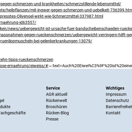
gegen-schmerzen-und-krankheiten/schmerzstillende-lebensmittel/
/heilpflanzen/mit-ingwer-gegen-schmerzen-und-uebelkeit-736399.htm
presstes-Olivenoel-wirkt-wie-Schmerzmittel-337987.html
ernaehrung-id63557/
cken/news/uebergewicht-ist-ursache-fuer-bandscheibenschaeden-ruec
massnahmen-gegen-rueckenschmerzen/uebergewicht-verringern-hilft-g
-gruenlippmuscheln-bei-gelenkerkrankungen-13079/
zehn-tipps-rueckenschmerzen
rose-ernaehrung/eiweiss/#
:~:text=Auch%20Eiwei%C3%9F%20ist%20ein
Service
Wichtiges
AGR aktuell
Impressum
gel
Rückenwelt
Datenschutz
odukte
Broschüren
Barrierefreihei
 Fachgeschäfte
Rücken-Blog
Kontakt
Presse