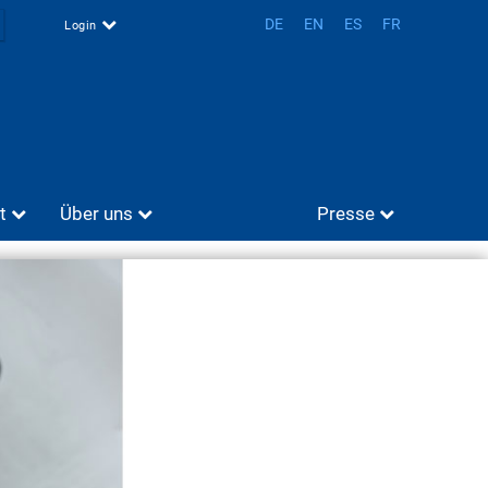
DE
EN
ES
FR
Login
t
Über uns
Presse