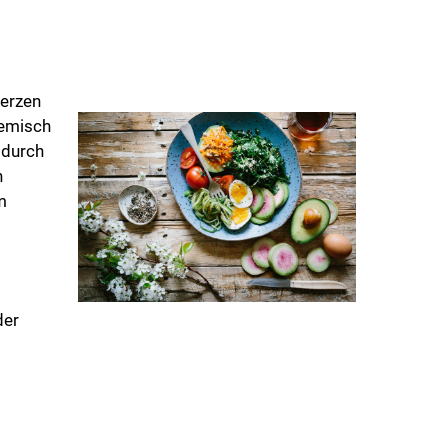
merzen
hemisch
 durch
n
m
der