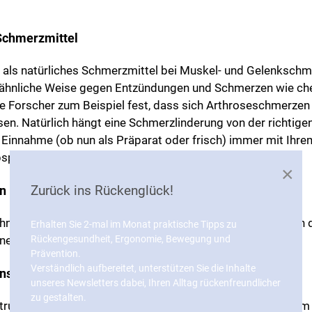
 Schmerzmittel
, als natürliches Schmerzmittel bei Muskel- und Gelenksch
auf ähnliche Weise gegen Entzündungen und Schmerzen wie c
he Forscher zum Beispiel fest, dass sich Arthroseschmerzen
en. Natürlich hängt eine Schmerzlinderung von der richtige
e Einnahme (ob nun als Präparat oder frisch) immer mit Ihre
2,3
bsprechen sollten.
×
Zurück ins Rückenglück!
en
 ähnlich wie das Schmerzmittel Ibuprofen wirkt, doch wegen 
Erhalten Sie 2-mal im Monat praktische Tipps zu
4
Rückengesundheit, Ergonomie, Bewegung und
et sich das Öl nicht für (akute) Schmerzen.
Prävention.
Verständlich aufbereitet, unterstützen Sie die Inhalte
nsmittel unterstützen Ihre Rückengesundheit
unseres Newsletters dabei, Ihren Alltag rückenfreundlicher
zu gestalten.
 Struktur Ihrer Knochen. Da Vitamin A das Knochenwachstum