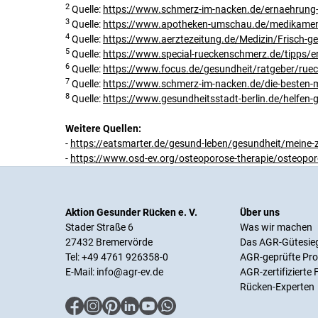
2
Quelle:
https://www.schmerz-im-nacken.de/ernaehrung-
3
Quelle:
https://www.apotheken-umschau.de/medikamente
4
Quelle:
https://www.aerztezeitung.de/Medizin/Frisch-ge
5
Quelle:
https://www.special-rueckenschmerz.de/tipps/
6
Quelle:
https://www.focus.de/gesundheit/ratgeber/rue
7
Quelle:
https://www.schmerz-im-nacken.de/die-besten-
8
Quelle:
https://www.gesundheitsstadt-berlin.de/helfen
Weitere Quellen:
-
https://eatsmarter.de/gesund-leben/gesundheit/meine-
-
https://www.osd-ev.org/osteoporose-therapie/osteopo
Aktion Gesunder Rücken e. V.
Über uns
Stader Straße 6
Was wir machen
27432 Bremervörde
Das AGR-Gütesie
Tel: +49 4761 926358-0
AGR-geprüfte Pr
E-Mail:
info@agr-ev.de
AGR-zertifizierte
Rücken-Experten