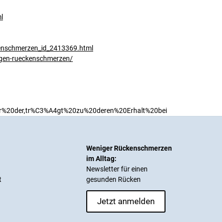
l
kenschmerzen_id_2413369.html
egen-rueckenschmerzen/
er%20der,tr%C3%A4gt%20zu%20deren%20Erhalt%20bei
Weniger Rückenschmerzen
im Alltag:
Newsletter für einen
t
gesunden Rücken
Jetzt anmelden