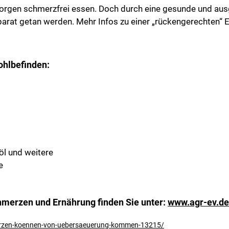
 morgen schmerzfrei essen. Doch durch eine gesunde und aus
at getan werden. Mehr Infos zu einer „rückengerechten“ Er
ohlbefinden:
öl und weitere
e
merzen und Ernährung finden Sie unter:
www.agr-ev.de
merzen-koennen-von-uebersaeuerung-kommen-13215/