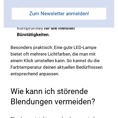
Warmweißes Licht
wirkt dagegen
beruhigend
und eignet sich für
Zum Newsletter anmelden!
Pausenbereiche oder den Feierabend.
Neutralweißes Licht
gilt als guter
Kompromiss
für die meisten
Bürotätigkeiten
.
Besonders praktisch: Eine gute LED-Lampe
bietet oft mehrere Lichtfarben, die man mit
einem Klick umstellen kann. So kannst du die
Farbtemperatur deinen aktuellen Bedürfnissen
entsprechend anpassen.
Wie kann ich störende
Blendungen vermeiden?