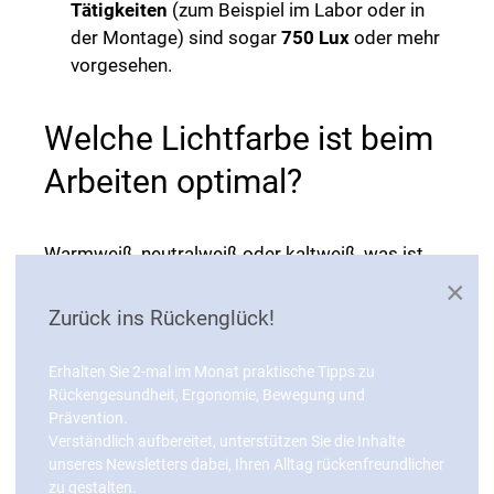
Tätigkeiten
(zum Beispiel im Labor oder in
der Montage) sind sogar
750 Lux
oder mehr
vorgesehen.
Welche Lichtfarbe ist beim
Arbeiten optimal?
Warmweiß, neutralweiß oder kaltweiß, was ist
am Arbeitsplatz ideal? Licht ist nicht gleich Licht.
×
Die Lichtfarbe (oder auch Farbtemperatur)
Zurück ins Rückenglück!
beeinflusst, wie wach oder entspannt wir uns
fühlen.
Erhalten Sie 2-mal im Monat praktische Tipps zu
Rückengesundheit, Ergonomie, Bewegung und
Kaltweißes Licht
ähnelt dem Tageslicht und
Prävention.
Verständlich aufbereitet, unterstützen Sie die Inhalte
fördert
Konzentration und
unseres Newsletters dabei, Ihren Alltag rückenfreundlicher
Leistungsfähigkeit
.
zu gestalten.