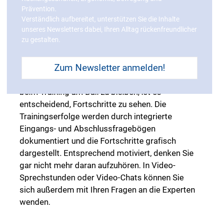
Die Trainings-Programme unterstützen Sie
Prävention.
optimal bei der korrekten Ausführung der
Verständlich aufbereitet, unterstützen Sie die Inhalte
unseres Newsletters dabei, Ihren Alltag rückenfreundlicher
Übungen. Dafür werden die Übungen von
zu gestalten.
Physiotherapeuten in anschaulichen Videos
genauestens erklärt. Wer möchte, kann auch ein
Zum Newsletter anmelden!
kooperierendes Therapiezentrum für eine erste
fachgerechte Anleitung aufsuchen. Wichtig: Um
beim Training am Ball zu bleiben, ist es
entscheidend, Fortschritte zu sehen. Die
Trainingserfolge werden durch integrierte
Eingangs- und Abschlussfragebögen
dokumentiert und die Fortschritte grafisch
dargestellt. Entsprechend motiviert, denken Sie
gar nicht mehr daran aufzuhören. In Video-
Sprechstunden oder Video-Chats können Sie
sich außerdem mit Ihren Fragen an die Experten
wenden.