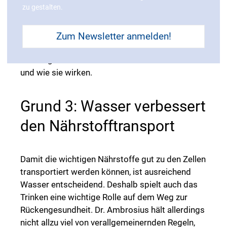
zu gestalten.
spielen. Bestimmte Nährstoffe, zum Beispiel
Omega-3- und Omega-6-Fettsäuren, können
helfen, die Entzündungen zu bekämpfen. Im
Zum Newsletter anmelden!
Podcast erklärt Dr. Ambrosius genau, welche
Nahrungsmittel diese wertvollen Fette enthalten
und wie sie wirken.
Grund 3: Wasser verbessert
den Nährstofftransport
Damit die wichtigen Nährstoffe gut zu den Zellen
transportiert werden können, ist ausreichend
Wasser entscheidend. Deshalb spielt auch das
Trinken eine wichtige Rolle auf dem Weg zur
Rückengesundheit. Dr. Ambrosius hält allerdings
nicht allzu viel von verallgemeinernden Regeln,