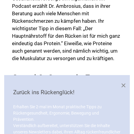
Podcast erzählt Dr. Ambrosius, dass in ihrer
Beratung auch viele Menschen mit
Rückenschmerzen zu kämpfen haben. Ihr
wichtigster Tipp in diesem Fall: „Der
Hauptnährstoff für den Rücken ist für mich ganz
eindeutig das Protein.“ Eiweiße, wie Proteine
auch genannt werden, sind nämlich wichtig, um
die Muskulatur zu versorgen und zu kräftigen.
Grund 2: Gesunde Fette
×
hemmen Entzündungen
Zurück ins Rückenglück!
Erhalten Sie 2-mal im Monat praktische Tipps zu
Ein weiterer wichtiger Punkt im Zusammenhang
Rückengesundheit, Ergonomie, Bewegung und
zwischen Ernährung und Rücken ist die
Prävention.
Entzündungshemmung. Bei Rückenschmerzen
Verständlich aufbereitet, unterstützen Sie die Inhalte
können immer auch Entzündungen eine Rolle
unseres Newsletters dabei, Ihren Alltag rückenfreundlicher