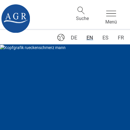
DE
EN
ES
FR