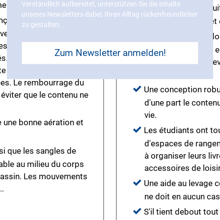
entaire.
Verständlich aufbereitet, unterstützen Sie die Inhalte
Des fermetures intuit
unseres Newsletters dabei, Ihren Alltag rückenfreundlicher
nçu de manière à éviter
utilisation simple et
zu gestalten.
ertébrale et à répartir
Le sac à dos vide doi
es le long de la colonne
son volume. Plus il e
Zum Newsletter anmelden!
és. Le plus de poids
sans que cela ne dev
e iliaque postérieure),
de cours.
ées. Le rembourrage du
Une conception robu
éviter que le contenu ne
d'une part le conten
vie.
 une bonne aération et
Les étudiants ont to
d'espaces de rangem
si que les sangles de
à organiser leurs livr
ble au milieu du corps
accessoires de loisir
e bassin. Les mouvements
Une aide au levage con
..
ne doit en aucun cas 
S'il tient debout tou