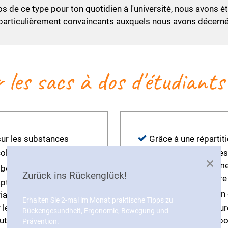
de ce type pour ton quotidien à l'université, nous avons étab
particulièrement convaincants auxquels nous avons décerné 
r les sacs à dos d'étudiant
sur les substances
Grâce à une répartit
cologique.
sangles de compressi
×
du dos, ce qui perme
bourrées doivent être
Zurück ins Rückenglück!
dos et une meilleure
ptation optimale, ce qui
Pour une répartition 
riau antidérapant qui
Erhalten Sie 2-mal im Monat praktische Tipps zu
les épaules ainsi
rangement extérieures
Rückengesundheit, Ergonomie, Bewegung und
uteur et en longueur
sur le même côté pou
Prävention.