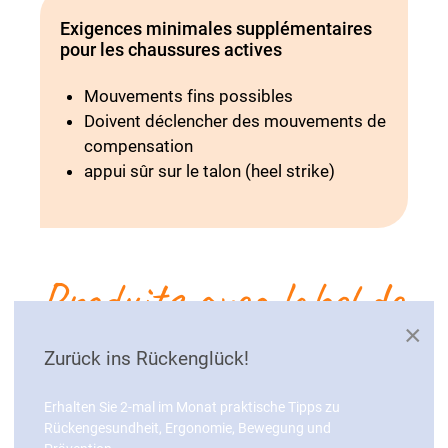
Exigences minimales supplémentaires
pour les chaussures actives
Mouvements fins possibles
Doivent déclencher des mouvements de
compensation
appui sûr sur le talon (heel strike)
Produits avec label de
qualité AGR
×
Zurück ins Rückenglück!
Erhalten Sie 2-mal im Monat praktische Tipps zu
Rückengesundheit, Ergonomie, Bewegung und