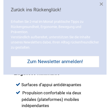
×
conforme à la sécurité routière.
Zurück ins Rückenglück!
Un changement de vitesses est non
seulement utile pour se déplacer plus
Erhalten Sie 2-mal im Monat praktische Tipps zu
facilement et rapidement, mais
Rückengesundheit, Ergonomie, Bewegung und
également pour adapter l’entraînement
Prävention.
aux besoins individuels de l’utilisateur.
Verständlich aufbereitet, unterstützen Sie die Inhalte
N’oubliez pas le poids ; il se pourrait que
unseres Newsletters dabei, Ihren Alltag rückenfreundlicher
zu gestalten.
vous deviez soulever, voire porter votre
vélo stepper. Il ne devrait donc pas peser
plus d’environ 18 kg.
Zum Newsletter anmelden!
Exigences minimales
Surfaces d’appui antidérapantes
Propulsion confortable via deux
pédales (plateformes) mobiles
indépendantes