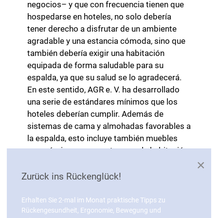
negocios– y que con frecuencia tienen que
hospedarse en hoteles, no solo debería
tener derecho a disfrutar de un ambiente
agradable y una estancia cómoda, sino que
también debería exigir una habitación
equipada de forma saludable para su
espalda, ya que su salud se lo agradecerá.
En este sentido, AGR e. V. ha desarrollado
una serie de estándares mínimos que los
hoteles deberían cumplir. Además de
sistemas de cama y almohadas favorables a
la espalda, esto incluye también muebles
ergonómicos para sentarse en la habitación
×
y ayudas diversas como un calzador.
También se recomiendan las bicicletas
Zurück ins Rückenglück!
ergonómicas de alquiler y los equipos
favorables a la espalda en las salas de
Erhalten Sie 2-mal im Monat praktische Tipps zu
Rückengesundheit, Ergonomie, Bewegung und
seminarios. Siempre que sea posible, hay