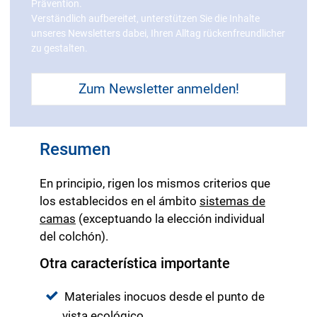
Prävention.
que animar a los huéspedes a ponerse de
Verständlich aufbereitet, unterstützen Sie die Inhalte
pie de vez en cuando; los escritorios de pie,
unseres Newsletters dabei, Ihren Alltag rückenfreundlicher
por ejemplo, pueden ayudar a ello. Al
zu gestalten.
rediseñar el hotel, también es buena idea
adaptar las instalaciones sanitarias, por
Zum Newsletter anmelden!
ejemplo en forma de una entrada de ducha
baja y un aseo elevado.
Resumen
En principio, rigen los mismos criterios que
los establecidos en el ámbito
sistemas de
camas
(exceptuando la elección individual
del colchón).
Otra característica importante
Materiales inocuos desde el punto de
vista ecológico