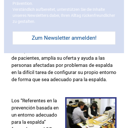
alemana (ZFU) y con la homologación como
Prävention.
formación continua en el ámbito de la medicina
Verständlich aufbereitet, unterstützen Sie die Inhalte
(39 puntos), entre otros muchos
unseres Newsletters dabei, Ihren Alltag rückenfreundlicher
zu gestalten.
reconocimientos de diversas asociaciones
médicas.
Zum Newsletter anmelden!
La formación busca brindar un apoyo al médico
o terapeuta en su labor diaria de asesoramiento
de pacientes, amplía su oferta y ayuda a las
personas afectadas por problemas de espalda
en la difícil tarea de configurar su propio entorno
de forma que sea adecuado para la espalda.
Los “Referentes en la
prevención basada en
un entorno adecuado
para la espalda”