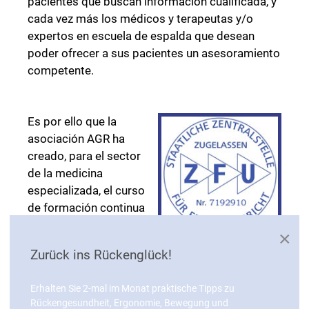
pacientes que buscan información cualificada, y
cada vez más los médicos y terapeutas y/o
expertos en escuela de espalda que desean
poder ofrecer a sus pacientes un asesoramiento
competente.
Es por ello que la
asociación AGR ha
creado, para el sector
de la medicina
especializada, el curso
de formación continua
“Referentes en la
×
Formación continua con
prevención basada en
homologación estatal
Zurück ins Rückenglück!
un entorno adecuado
para la espalda”. Este
Erhalten Sie 2-mal im Monat praktische Tipps zu
curso cuenta con la homologación estatal
Rückengesundheit, Ergonomie, Bewegung und