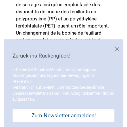
de serrage ainsi qu'un emploi facile des
dispositifs de coupe des feuillards en
polypropylène (PP) et un polyéthylène
téréphtalate (PET) jouent un rôle important.
Un changement de la bobine de feuillard
aisé et sans fatigue pour le dos est tout
aussi utile.
×
Zurück ins Rückenglück!
Toujours est-il que tous les éléments de
commande doivent être faciles à utiliser
Erhalten Sie 2-mal im Monat praktische Tipps zu
correctement. Il peut s'avérer utile, en
Rückengesundheit, Ergonomie, Bewegung und
fonction du domaine d'application, d'utiliser
Prävention.
une cercleuse équipée d'un module mobile
Verständlich aufbereitet, unterstützen Sie die Inhalte
surhaussé pour palettes d'une hauteur de
unseres Newsletters dabei, Ihren Alltag rückenfreundlicher
zu gestalten.
jusqu'à trois mètres.
Résumé
Zum Newsletter anmelden!