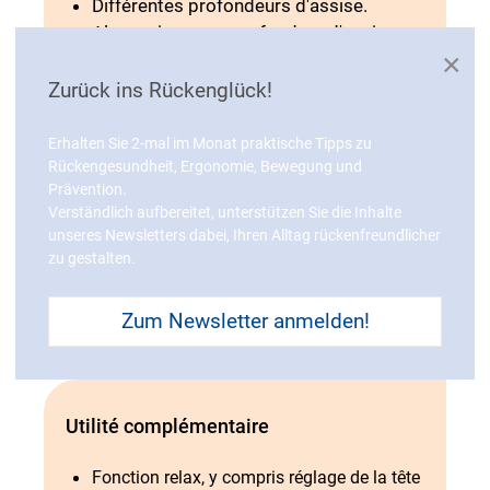
Différentes profondeurs d'assise.
Alternativement, profondeur d'assise
×
moyenne en combinaison avec une
fonction de relaxation.
Zurück ins Rückenglück!
Hauteur suffisante du dossier
Support lombaire ou soutien effectif de
Erhalten Sie 2-mal im Monat praktische Tipps zu
Rückengesundheit, Ergonomie, Bewegung und
la colonne lombaire
Prävention.
Bon confort d'assise
Verständlich aufbereitet, unterstützen Sie die Inhalte
Changement de position facile
unseres Newsletters dabei, Ihren Alltag rückenfreundlicher
(changement de charge, utilisation
zu gestalten.
facile depuis la position assise,
abaissement du siège)
Zum Newsletter anmelden!
Utilité complémentaire
Fonction relax, y compris réglage de la tête