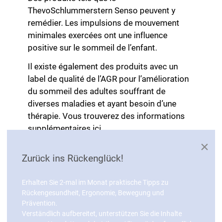
ThevoSchlummerstern Senso peuvent y
remédier. Les impulsions de mouvement
minimales exercées ont une influence
positive sur le sommeil de l’enfant.
Il existe également des produits avec un
label de qualité de l’AGR pour l’amélioration
du sommeil des adultes souffrant de
diverses maladies et ayant besoin d’une
thérapie. Vous trouverez des informations
supplémentaires
ici.
×
Résumé
Zurück ins Rückenglück!
Bien évidemment, le lit doit être adapté à
Erhalten Sie 2-mal im Monat praktische Tipps zu
la taille de son utilisateur.
Rückengesundheit, Ergonomie, Bewegung und
Le lit doit pouvoir être réglé de façon
Prävention.
individuelle au poids et à la morphologie
Verständlich aufbereitet, unterstützen Sie die Inhalte