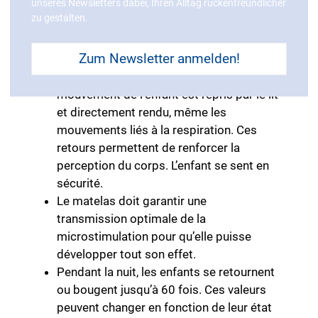
unseres Newsletters dabei, Ihren Alltag rückenfreundlicher
du corps.
zu gestalten.
Le lit doit promouvoir la perception du
corps. Le principe de la microstimulation
Zum Newsletter anmelden!
constitue un bon exemple. Une multitude
de ressorts à ailettes fait que chaque
mouvement de l’enfant est repris par le lit
et directement rendu, même les
mouvements liés à la respiration. Ces
retours permettent de renforcer la
perception du corps. L’enfant se sent en
sécurité.
Le matelas doit garantir une
transmission optimale de la
microstimulation pour qu’elle puisse
développer tout son effet.
Pendant la nuit, les enfants se retournent
ou bougent jusqu’à 60 fois. Ces valeurs
peuvent changer en fonction de leur état