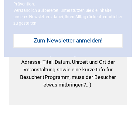
Prävention.
Verständlich aufbereitet, unterstützen Sie die Inhalte
Sie brauchen Hilfe?
unseres Newsletters dabei, Ihren Alltag rückenfreundlicher
zu gestalten.
Gerne helfen wir Ihnen bei der Eintragung Ihrer
Zum Newsletter anmelden!
Veranstaltung. Schreiben Sie uns eine
E-
Mail
mit folgenden Angaben: Name und
Adresse, Titel, Datum, Uhrzeit und Ort der
Veranstaltung sowie eine kurze Info für
Besucher (Programm, muss der Besucher
etwas mitbringen?...)