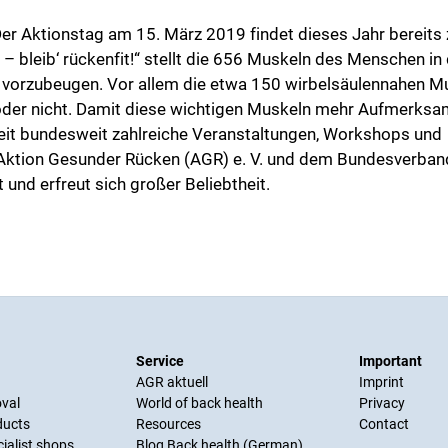
Der Aktionstag am 15. März 2019 findet dieses Jahr bereits
– bleib‘ rückenfit!“ stellt die 656 Muskeln des Menschen in
n vorzubeugen. Vor allem die etwa 150 wirbelsäulennahen M
oder nicht. Damit diese wichtigen Muskeln mehr Aufmerksa
t bundesweit zahlreiche Veranstaltungen, Workshops und
r Aktion Gesunder Rücken (AGR) e. V. und dem Bundesverban
 und erfreut sich großer Beliebtheit.
Service
Important
AGR aktuell
Imprint
oval
World of back health
Privacy
ducts
Resources
Contact
cialist shops
Blog Back health (German)