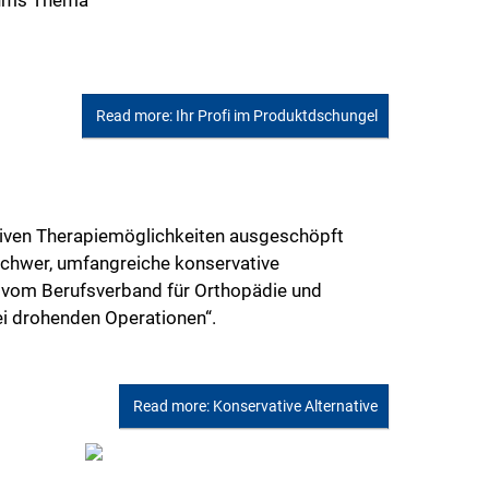
d ums Thema
Read more: Ihr Profi im Produktdschungel
ativen Therapiemöglichkeiten ausgeschöpft
 schwer, umfangreiche konservative
am vom Berufsverband für Orthopädie und
ei drohenden Operationen“.
Read more: Konservative Alternative