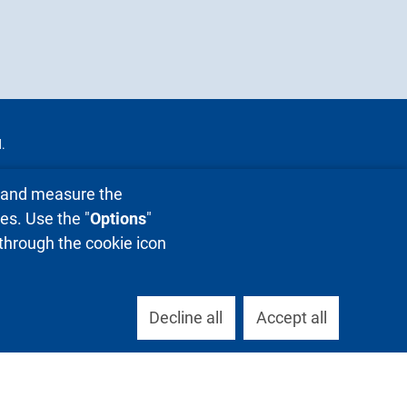
.
e and measure the
es. Use the "
Options
"
 through the cookie icon
Decline all
Accept all