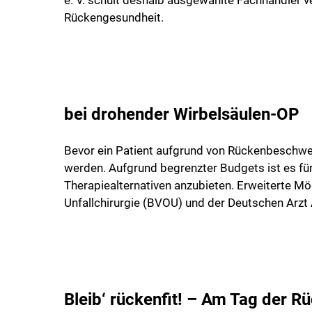
e. V. schult deshalb ausgewählte Fachhändler 
Rückengesundheit.
bei drohender Wirbelsäulen-OP
Bevor ein Patient aufgrund von Rückenbeschwer
werden. Aufgrund begrenzter Budgets ist es für
Therapiealternativen anzubieten. Erweiterte M
Unfallchirurgie (BVOU) und der Deutschen Arzt
Bleib‘ rückenfit! – Am Tag der 