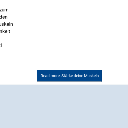
 zum
 den
uskeln
mkeit
d
Read more: Stärke deine Muskeln