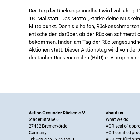
Der Tag der Rückengesundheit wird volljährig: 
18. Mal statt. Das Motto „Stärke deine Muskeln 
Mittelpunkt. Denn sie helfen, Rückenschmerze
entscheiden darüber, ob der Rücken schmerzt 
bekommen, finden am Tag der Rückengesundhei
Aktionen statt. Dieser Aktionstag wird von de
deutscher Rückenschulen (BdR) e. V. organisiert
Aktion Gesunder Rücken e.V.
About us
Stader Straße 6
What we do
27432 Bremervörde
AGR seal of appr
Germany
AGR certified pro
Tel: +49 4761 926358-0
AGR-certified spe