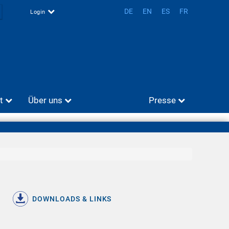
DE
EN
ES
FR
Login
t
Über uns
Presse
DOWNLOADS & LINKS