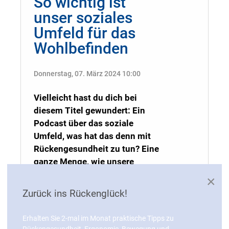
So wichtig ist
unser soziales
Umfeld für das
Wohlbefinden
Donnerstag, 07. März 2024 10:00
Vielleicht hast du dich bei
diesem Titel gewundert: Ein
Podcast über das soziale
Umfeld, was hat das denn mit
Rückengesundheit zu tun? Eine
ganze Menge, wie unsere
Expertin Dr. Gabi Pörner erklärt.
×
Denn wenn uns gesunde
Zurück ins Rückenglück!
Beziehungen fehlen, dann kann
dies unser Wohlbefinden und
Erhalten Sie 2-mal im Monat praktische Tipps zu
somit auch unseren Rücken
Rückengesundheit, Ergonomie, Bewegung und