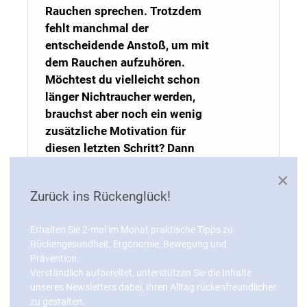
Rauchen sprechen. Trotzdem
fehlt manchmal der
entscheidende Anstoß, um mit
dem Rauchen aufzuhören.
Möchtest du vielleicht schon
länger Nichtraucher werden,
brauchst aber noch ein wenig
zusätzliche Motivation für
diesen letzten Schritt? Dann
bist du hier genau richtig! In
×
diesem Artikel erfährst du fünf
Zurück ins Rückenglück!
überzeugende Gründe, warum
es sich wirklich lohnen wird,
Erhalten Sie 2-mal im Monat praktische Tipps zu
mit dem Rauchen aufzuhören –
Rückengesundheit, Ergonomie, Bewegung und
für deinen Geldbeutel und dein
Prävention.
gesamtes Wohlbefinden.
Verständlich aufbereitet, unterstützen Sie die Inhalte
Vielleicht ist heute der Tag, an
unseres Newsletters dabei, Ihren Alltag rückenfreundlicher
dem du den ersten Schritt in ein
zu gestalten.