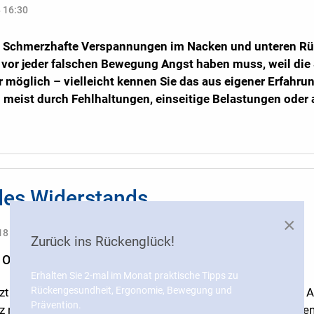
8 16:30
n: Schmerzhafte Verspannungen im Nacken und unteren Rüc
or jeder falschen Bewegung Angst haben muss, weil die 
r möglich – vielleicht kennen Sie das aus eigener Erfah
meist durch Fehlhaltungen, einseitige Belastungen oder a
des Widerstands
×
18 08:49
Zurück ins Rückenglück!
 Oberkörpertraining
Erhalten Sie 2-mal im Monat praktische Tipps zu
Rückengesundheit, Ergonomie, Bewegung und
zt ganz gezielt Ihren Oberkörper trainiert? Den Rücken, di
Prävention.
z nebenbei gestärkt – bei jedem Spaziergang, beim Treppe