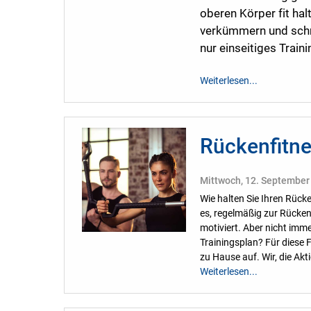
oberen Körper fit hal
verkümmern und schm
nur einseitiges Traini
Weiterlesen...
Rückenfitne
Mittwoch, 12. September
Wie halten Sie Ihren Rücke
es, regelmäßig zur Rücke
motiviert. Aber nicht imm
Trainingsplan? Für diese F
zu Hause auf. Wir, die Ak
Weiterlesen...