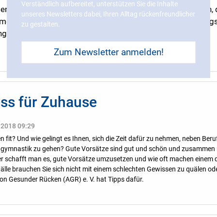
Verständlich aufbereitet, unterstützen Sie die Inhalte
ten wollen, müssen Sie jedoch ganz gezielt etwas dafür tun
unseres Newsletters dabei, Ihren Alltag rückenfreundlicher
erzhafte Verspannungen verursachen. Doch viele Trainings
zu gestalten.
ng.
Zum Newsletter anmelden!
ss für Zuhause
 2018 09:29
n fit? Und wie gelingt es Ihnen, sich die Zeit dafür zu nehmen, neben Ber
ngymnastik zu gehen? Gute Vorsätze sind gut und schön und zusammen m
er schafft man es, gute Vorsätze umzusetzen und wie oft machen einem di
älle brauchen Sie sich nicht mit einem schlechten Gewissen zu quälen oder
tion Gesunder Rücken (AGR) e. V. hat Tipps dafür.